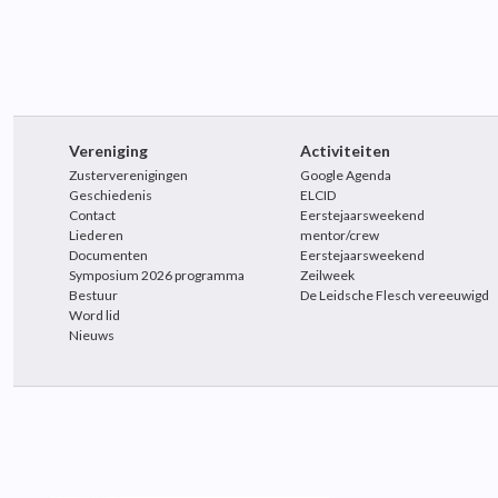
Vereniging
Activiteiten
Zusterverenigingen
Google Agenda
Geschiedenis
ELCID
Contact
Eerstejaarsweekend
Liederen
mentor/crew
Documenten
Eerstejaarsweekend
Symposium 2026 programma
Zeilweek
Bestuur
De Leidsche Flesch vereeuwigd
Word lid
Nieuws