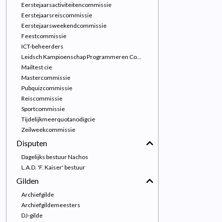
Eerstejaarsactiviteitencommissie
Eerstejaarsreiscommissie
Eerstejaarsweekendcommissie
Feestcommissie
ICT-beheerders
Leidsch Kampioenschap Programmeren Commissie
Mailtest cie
Mastercommissie
Pubquizcommissie
Reiscommissie
Sportcommissie
Tijdelijkmeerquotanodigcie
Zeilweekcommissie
Disputen
Dagelijks bestuur Nachos
L.A.D. 'F. Kaiser' bestuur
Gilden
Archiefgilde
Archiefgildemeesters
DJ-gilde