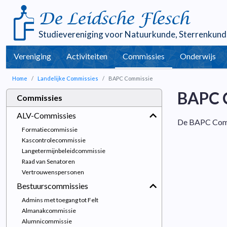
De Leidsche Flesch
Studievereniging voor
Natuurkunde
,
Sterrenkund
Vereniging
Activiteiten
Commissies
Onderwijs
Home
Landelijke Commissies
BAPC Commissie
BAPC 
Commissies
ALV-Commissies
De BAPC Commi
Formatiecommissie
Kascontrolecommissie
Langetermijnbeleidcommissie
Raad van Senatoren
Vertrouwenspersonen
Bestuurscommissies
Admins met toegang tot Felt
Almanakcommissie
Alumnicommissie