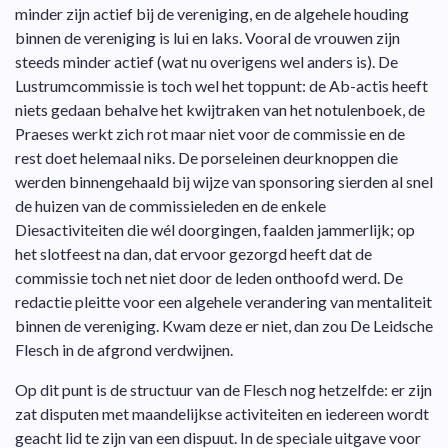
minder zijn actief bij de vereniging, en de algehele houding
binnen de vereniging is lui en laks. Vooral de vrouwen zijn
steeds minder actief (wat nu overigens wel anders is). De
Lustrumcommissie is toch wel het toppunt: de Ab-actis heeft
niets gedaan behalve het kwijtraken van het notulenboek, de
Praeses werkt zich rot maar niet voor de commissie en de
rest doet helemaal niks. De porseleinen deurknoppen die
werden binnengehaald bij wijze van sponsoring sierden al snel
de huizen van de commissieleden en de enkele
Diesactiviteiten die wél doorgingen, faalden jammerlijk; op
het slotfeest na dan, dat ervoor gezorgd heeft dat de
commissie toch net niet door de leden onthoofd werd. De
redactie pleitte voor een algehele verandering van mentaliteit
binnen de vereniging. Kwam deze er niet, dan zou De Leidsche
Flesch in de afgrond verdwijnen.
Op dit punt is de structuur van de Flesch nog hetzelfde: er zijn
zat disputen met maandelijkse activiteiten en iedereen wordt
geacht lid te zijn van een dispuut. In de speciale uitgave voor