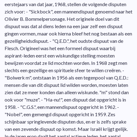
eerstejaars van dat jaar, 1968, stellen de volgende disputen
zich voor: - "Sickbock", een mannendispuut genoemd naar het
Olivier B. Bommelpersonage. Het originele doel van dit
dispuut was dat al diens leden na een jaar zelf een dispuut
gingen vormen, maar ook hierna bleef het nog bestaan als een
gezelligheidsdispuut. - "Q.E.D.", het oudste dispuut van de
Flesch. Origineel was het een formeel dispuut waarbij
aspirant-leden eerst een wiskundige stelling moesten
bewijzen voordat ze lid mochten worden. In 1968 zegt men
slechts een gezellige en spirituele sfeer te willen creëren. -
"Bolwerk m", ontstaan in 1956 als een tegenpool van Q.E.D.:
mensen die van dit dispuut lid wilden worden, moesten laten
zien dat ze meer konden dan alleen wiskunde. "m" stond dan
ook voor "muze". - "Ha-nu!", een dispuut dat opgericht is in
1958. - "C.G.S.", een mannendispuut opgericht in 1962. -
"Nobel", een gemengd dispuut opgericht in 1959. Zes
schijnbaar springlevende disputen dus, en er is zelfs sprake
van een zevende dispuut op komst. Maar Israël krijgt gelijk.
In de jaren erop daalt het aantal actieve leden, het aantal