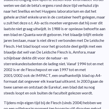
weten we dat de bèta's ergens rond deze tijd verhuisd zijn
naar het Snellius en het Huygens laboratorium en dat het
gehele archief enkele uren in de container heeft gelegen, maar
u zult het deze o.t. Ab-actis moeten vergeven dat hij over dit
laatste niet graag uitwijdt. In 1988 is er opnieuw behoefte aan
een blad en Quanta wordt geboren. Het blaadje blijft enkele
jaren bestaan, maar is niet direct verbonden met De Leidsche
Flesch. Het blad loopt voor het grootste deel gelijk met een
blaadje dat wél van De Leidsche Flesch is, Amfora, maar
schijnbaar dekte dit voor de natuur- en
sterrenkundestudenten de lading niet. Vanaf 1994 tot en met
2002 is er de Flesschepost en van 1997 tot en met
2001/2002 ook de IMPACT, een onafhankelijk blad op A4-
formaat dat ongeveer elk kwartaal uitkomt. In 2003 gaan de
twee samen en ontstaat de Eureka!, een blad dat nu nog
steeds loopt en ook buiten de faculteit gelezen wordt.
Tijdens mijn eigen tijd bij de Flesch (sinds 2004) hebben we
op een willekeurig moment ten hoogste vijf disputen gehad.