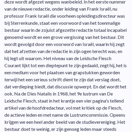
deze wordt afgezet wegens wanbeleid. In het eerste nummer
van de nieuwe redactie, onder leiding van Frank Israël, nu
professor Frank Israël die voorheen opleidingsdirecteur was
bij Sterrenkunde, staat een voorwoord van het toenmalige
bestuur waarin de zojuist afgezette redactie totaal incapabel
genoemd wordt en een grove vergissing van het bestuur. Dit
wordt gevolgd door een voorword van Israël, waarin hij zegt
dat het afzetten van de redactie in zijn ogen terecht was, en
hij legt uit waarom. Het niveau van de Leidsche Flesch
Courant lijkt tot een dieptepunt te zijn gedaald, zegt hij, het is
een medium voor het plaatsen van grapstukken geworden
terwijl het een serieus schrift dient te zijn dat verslag doet,
dat verdieping biedt, dat discussie opwerpt. En dat wordt het
ook. Na de Dies Natalis in 1968, het 9e lustrum van De
Leidsche Flesch, staat in het krantje een vier pagina's tellend
artikel van de hoofdredacteur, vol met kritiek op de Flesch,
de actieve leden en met name de Lustrumcommissie. Opeens
krijgen we een heel ander beeld van de studievereniging. Het
bestuur doet te weinig, er zijn genoeg leden maar steeds