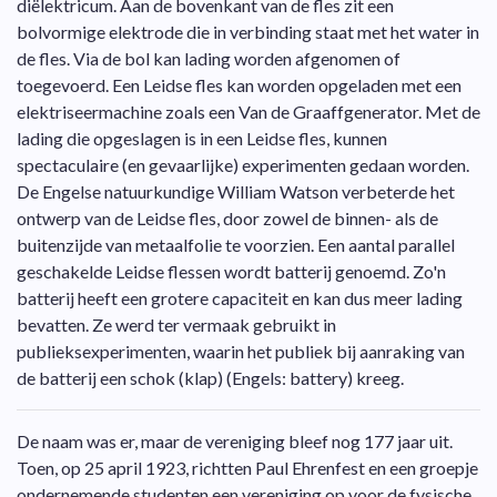
diëlektricum. Aan de bovenkant van de fles zit een
bolvormige elektrode die
in verbinding staat met het water in
de fles. Via de bol kan lading worden afgenomen of
toegevoerd. Een Leidse fles kan worden opgeladen met een
elektriseermachine zoals een Van de Graaffgenerator. Met de
lading die opgeslagen is in een Leidse fles, kunnen
spectaculaire (en gevaarlijke) experimenten gedaan worden.
De Engelse natuurkundige William Watson verbeterde het
ontwerp van de Leidse fles, door zowel de binnen- als de
buitenzijde van metaalfolie te voorzien. Een aantal parallel
geschakelde Leidse flessen wordt batterij genoemd. Zo'n
batterij heeft een grotere capaciteit en kan dus meer lading
bevatten. Ze werd ter vermaak gebruikt in
publieksexperimenten, waarin het publiek bij aanraking van
de batterij een schok (klap) (Engels: battery) kreeg.
De naam was er, maar de vereniging bleef nog 177 jaar uit.
Toen, op 25 april 1923, richtten Paul Ehrenfest en een groepje
ondernemende studenten een vereniging op voor de fysische