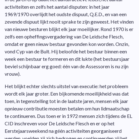
activiteiten en zelfs het aantal disputen: in het jaar
1969/1970 overlijdt het oudste dispuut, Q.E.D., en van een
zevende dispuut lijkt nooit sprake te zijn geweest. Het vinden
van nieuwe besturen blijkt elk jaar moeilijker. Rond 1970 is er
zelfs een opheffingsvergadering van De Leidsche Flesch,
omdat er geen nieuw bestuur gevonden kon worden. Onzin,
vond Cyp van de Bult. Hij beloofde het bestuur binnen een
week een bestuur te formeren en dit lukte (het bestuursjaar
beviel schijnbaar erg goed: één van de Assessoren is nu zijn
vrouw).
Het blijkt echter slechts uitstel van executie: het probleem
wordt elk jaar groter. Een bijkomende moeilijkheid was dat
toen, in tegenstelling tot in de laatste jaren, mensen elk jaar
opnieuw contributie moesten betalen om hun lidmaatschap
te continueren. Dus toen er in 1972 mensen zich tijdens de EL
CID inschreven voor De Leidsche Flesch en er op het
Eerstejaarsweekend na géén activiteiten georganiseerd
werden, voelden zij zich bedrogen en continueerden zij het