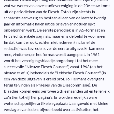
wat we weten van onze studievereniging in de 20e eeuw komt
uit de periodieken van de Flesch. Foto's zijn slechts in
schaarste aanwezig en bestaan alleen van de laatste twintig
jaar en informatie halen uit de brieven en notulen lijkt
onbegonnen werk. De eerste periodiek is in A5-formaat en
telt slechts enkele pagina's, maar er is de belofte voor meer.
En dat komt er ook: echter, niet iedereen (inclusief de
redactie) was tevreden over de eerste uitgave. Er kan meer
mee, vindt men, en het format wordt aangepast. In 1961
wordt het verenigingsblaadje omgedoopt tot het meer
succesvolle "Nieuwe Flesch Courant", vanaf 1963 (als het
nieuwe er af is) bekend als de "Leidsche Flesch Courant" (in
één van deze uitgaven is erelid prof. Jo Hermans overigens
terug te vinden als Praeses van de Diescommissie). De
blaadjes komen eens per twee á drie maanden uit en tellen elk
zo'n tien tot vijftien pagina's. Er worden redelijk zware
wetenschappelijke artikelen geplaatst, aangevuld met kleine
verslagen van leden; bijvoorbeeld over activiteiten, het