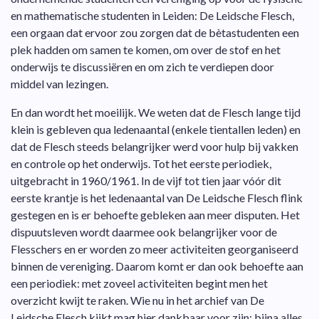
en mathematische studenten in Leiden: De Leidsche Flesch,
een orgaan dat ervoor zou zorgen dat de bètastudenten een
plek hadden om samen te komen, om over de stof en het
onderwijs te discussiëren en om zich te verdiepen door
middel van lezingen.
En dan wordt het moeilijk. We weten dat de Flesch lange tijd
klein is gebleven qua ledenaantal (enkele tientallen leden) en
dat de Flesch steeds belangrijker werd voor hulp bij vakken
en controle op het onderwijs. Tot het eerste periodiek,
uitgebracht in 1960/1961. In de vijf tot tien jaar vóór dit
eerste krantje is het ledenaantal van De Leidsche Flesch flink
gestegen en is er behoefte gebleken aan meer disputen. Het
dispuutsleven wordt daarmee ook belangrijker voor de
Flesschers en er worden zo meer activiteiten georganiseerd
binnen de vereniging. Daarom komt er dan ook behoefte aan
een periodiek: met zoveel activiteiten begint men het
overzicht kwijt te raken. Wie nu in het archief van De
Leidsche Flesch kijkt mag hier dankbaar voor zijn: bijna alles