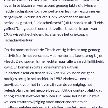
leven in te blazen en verrassend genoeg lukte dit. Mensen
hadden schijnbaar tóch behoefte aan lezingen, excursies en
dergelijken. In februari van 1975 wordt er een nieuwe
periodiek gestart, "Leidscheflescht" (uit te spreken als "Leids
geflest"), nog steeds onder datzelfde bestuur. In april van
1975 wisselt het heldentrio, alsmede het driekoppig
"schaduwbestuur".
Op dat moment heeft de Flesch zestig leden en nog genoeg
activiteiten in het verschiet. Het mentoraat keert terug bij de
Flesch. De disputen is men echter, naar alle waarschijnlijkheid,
kwijt. Er komen in totaal drie nummers uit van
Leidscheflescht en tussen 1975 en 1982 vinden we geen
boekjes terug in het archief. In 1982 vinden we een enkel
bewijsstuk voor het in leven zijn van de vereniging; het
beleidsplan van het nieuwe bestuur. Uit de context blijkt dat
er nog steeds niet veel disputen zijn, maar het bestuur stelt
wel een statutenwijziging voor, onder andere om de
studievereniging ook open te stellen voor informatici. Verder