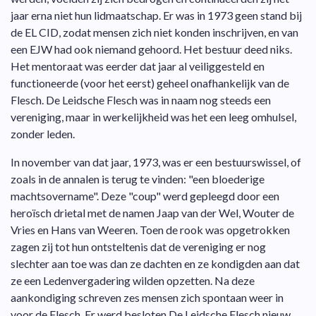
jaar erna niet hun lidmaatschap. Er was in 1973 geen stand bij
de EL CID, zodat mensen zich niet konden inschrijven, en van
een EJW had ook niemand gehoord. Het bestuur deed niks.
Het mentoraat was eerder dat jaar al veiliggesteld en
functioneerde (voor het eerst) geheel onafhankelijk van de
Flesch. De Leidsche Flesch was in naam nog steeds een
vereniging, maar in werkelijkheid was het een leeg omhulsel,
zonder leden.
In november van dat jaar, 1973, was er een bestuurswissel, of
zoals in de annalen is terug te vinden: "een bloederige
machtsovername". Deze "coup" werd gepleegd door een
heroïsch drietal met de namen Jaap van der Wel, Wouter de
Vries en Hans van Weeren. Toen de rook was opgetrokken
zagen zij tot hun ontsteltenis dat de vereniging er nog
slechter aan toe was dan ze dachten en ze kondigden aan dat
ze een Ledenvergadering wilden opzetten. Na deze
aankondiging schreven zes mensen zich spontaan weer in
voor de Flesch. Er werd besloten De Leidsche Flesch nieuw