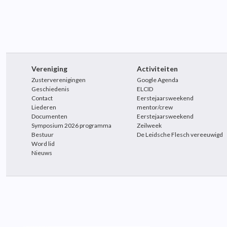
Vereniging
Activiteiten
Zusterverenigingen
Google Agenda
Geschiedenis
ELCID
Contact
Eerstejaarsweekend
Liederen
mentor/crew
Documenten
Eerstejaarsweekend
Symposium 2026 programma
Zeilweek
Bestuur
De Leidsche Flesch vereeuwigd
Word lid
Nieuws