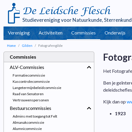
De Leidsche Flesch
Studievereniging voor
Natuurkunde
,
Sterrenkund
Vereniging
Activiteiten
Commissies
Onderwijs
Home
Gilden
Fotografengilde
Fotogr
Commissies
ALV-Commissies
Het Fotografen
Formatiecommissie
Kascontrolecommissie
Ben je geïnter
Langetermijnbeleidcommissie
deleidschefles
Raad van Senatoren
Vertrouwenspersonen
Kijk dan op
ww
Bestuurscommissies
1923
Admins met toegang tot Felt
Almanakcommissie
Alumnicommissie