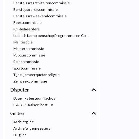
Eerstejaarsactiviteitencommissie
Eerstejaarsreiscommissie
Eerstejaarsweekendcommissie
Feestcommissie
ICT-beheerders
Leidsch Kampioenschap Programmeren Commissie
Mailtest cie
Mastercommissie
Pubquizcommissie
Reiscommissie
Sportcommissie
Tijdelijkmeerquotanodigcie
Zeilweekcommissie
Disputen
Dagelijks bestuur Nachos
L.A.D. 'F. Kaiser' bestuur
Gilden
Archiefgilde
Archiefgildemeesters
DJ-gilde